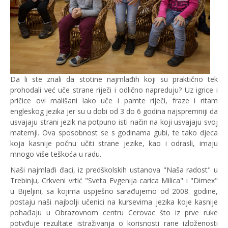
Da li ste znali da stotine najmlađih koji su praktično tek
prohodali već uče strane riječi i odlično napreduju? Uz igrice i
pričice ovi mališani lako uče i pamte riječi, fraze i ritam
engleskog jezika jer su u dobi od 3 do 6 godina najspremniji da
usvajaju strani jezik na potpuno isti način na koji usvajaju svoj
maternji. Ova sposobnost se s godinama gubi, te tako djeca
koja kasnije počnu učiti strane jezike, kao i odrasli, imaju
mnogo više teškoća u radu.
Naši najmlađi đaci, iz predškolskih ustanova "Naša radost" u
Trebinju, Crkveni vrtić "Sveta Evgenija carica Milica" i "Dimex"
u Bijeljini, sa kojima uspješno sarađujemo od 2008. godine,
postaju naši najbolji učenici na kursevima jezika koje kasnije
pohađaju u Obrazovnom centru Cerovac što iz prve ruke
potvđuje rezultate istraživanja o korisnosti rane izloženosti