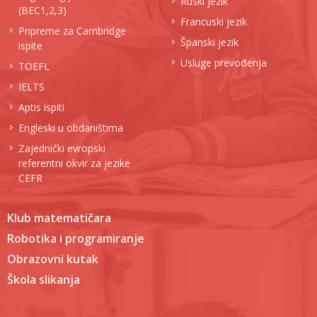
Ruski jezik
(BEC1,2,3)
Francuski jezik
Pripreme za Cambridge
Španski jezik
ispite
Usluge prevođenja
TOEFL
IELTS
Aptis ispiti
Engleski u obdaništima
Zajednički evropski
referentni okvir za jezike
CEFR
Klub matematičara
Robotika i programiranje
Obrazovni kutak
Škola slikanja