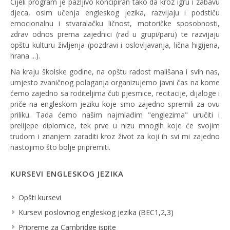
Cijeli program je pažljivo koncipiran tako da kroz igru i zabavu
djeca, osim učenja engleskog jezika, razvijaju i podstiču
emocionalnu i stvaralačku ličnost, motoričke sposobnosti,
zdrav odnos prema zajednici (rad u grupi/paru) te razvijaju
opštu kulturu življenja (pozdravi i oslovljavanja, lična higijena,
hrana ...).
Na kraju školske godine, na opštu radost mališana i svih nas,
umjesto zvaničnog polaganja organizujemo javni čas na kome
ćemo zajedno sa roditeljima čuti pjesmice, recitacije, dijaloge i
priče na engleskom jeziku koje smo zajedno spremili za ovu
priliku. Tada ćemo našim najmlađim "englezima" uručiti i
prelijepe diplomice, tek prve u nizu mnogih koje će svojim
trudom i znanjem zaraditi kroz život za koji ih svi mi zajedno
nastojimo što bolje pripremiti.
KURSEVI ENGLESKOG JEZIKA
Opšti kursevi
Kursevi poslovnog engleskog jezika (BEC1,2,3)
Pripreme za Cambridge ispite