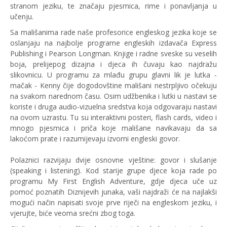
stranom jeziku, te značaju pjesmica, rime i ponavljanja u
učenju.
Sa mališanima rade naše profesorice engleskog jezika koje se
oslanjaju na najbolje programe engleskih izdavača Express
Publishing i Pearson Longman. Knjige i radne sveske su veselih
boja, prelijepog dizajna i djeca ih čuvaju kao najdražu
slikovnicu. U programu za mlađu grupu glavni lik je lutka -
mačak - Kenny čije dogodovštine mališani nestrpljivo očekuju
na svakom narednom času. Osim udžbenika i lutki u nastavi se
koriste i druga audio-vizuelna sredstva koja odgovaraju nastavi
na ovom uzrastu. Tu su interaktivni posteri, flash cards, video i
mnogo pjesmica i priča koje mališane navikavaju da sa
lakoćom prate i razumijevaju izvorni engleski govor.
Polaznici razvijaju dvije osnovne vještine: govor i slušanje
(speaking i listening). Kod starije grupe djece koja rade po
programu My First English Adventure, gdje djeca uče uz
pomoć poznatih Diznijevih junaka, vaši najdraži će na najlakši
mogući način napisati svoje prve riječi na engleskom jeziku, i
vjerujte, biće veoma srećni zbog toga.