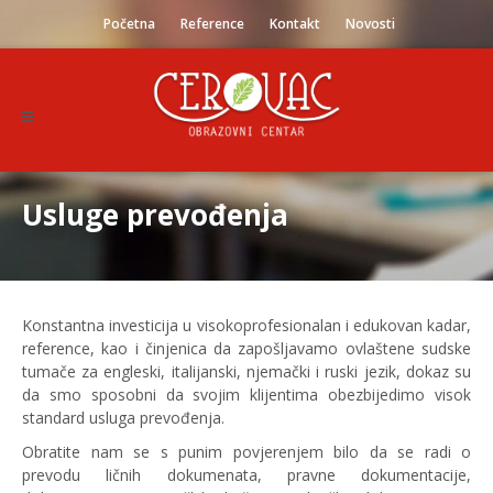
Početna
Reference
Kontakt
Novosti
Usluge prevođenja
Konstantna investicija u visokoprofesionalan i edukovan kadar,
reference, kao i činjenica da zapošljavamo ovlaštene sudske
tumače za engleski, italijanski, njemački i ruski jezik, dokaz su
da smo sposobni da svojim klijentima obezbijedimo visok
standard usluga prevođenja.
Obratite nam se s punim povjerenjem bilo da se radi o
prevodu ličnih dokumenata, pravne dokumentacije,