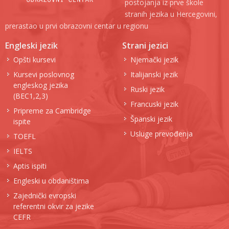
postojanja iz prve škole
stranih jezika u Hercegovini,
prerastao u prvi obrazovni centar u regionu
Engleski jezik
Strani jezici
Opšti kursevi
Njemački jezik
Kursevi poslovnog
Italijanski jezik
engleskog jezika
Ruski jezik
(BEC1,2,3)
Francuski jezik
Pripreme za Cambridge
Španski jezik
ispite
Usluge prevođenja
TOEFL
IELTS
Aptis ispiti
Engleski u obdaništima
Zajednički evropski
referentni okvir za jezike
CEFR