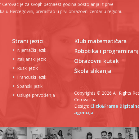
 Cerovac je za svojih petnaest godina postojanja iz prve
zika u Hercegovini, prerastao u prvi obrazovni centar u regionu
Strani jezici
Klub matematičara
Njemački jezik
Robotika i programiran
Italijanski jezik
Obrazovni kutak
Ruski jezik
Škola slikanja
Francuski jezik
Španski jezik
Copyrights © 2026 All Rights Re
Usluge prevođenja
Cerovac.ba
Design:
Click&Frame Digitaln
agencija