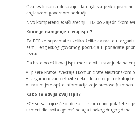
Ova kvalifikacija dokazuje da engleski jezik i pismeno
engleskom govornom području.
Nivo kompetencije: viši srednji = B2 po Zajedničkom e
Kome je namijenjen ovaj ispit?
Za FCE se pripremate ukoliko želite da radite u organiza
zemlji engleskog govornog područja ili pohađate prip
jeziku.
Da biste položili ovaj ispit morate biti u stanju da na e
pišete kratke izveštaje i komunicirate elektronskom
argumenovano izložite neku ideju i o njoj diskutujete
razumijete opšte informacije koje prenose štampani i 
Kako se odvija ovaj ispit?
FCE se sastoji iz četiri dijela. U istom danu polažete dij
usmeni dio ispita (govor) polagati nekog drugog dana. U