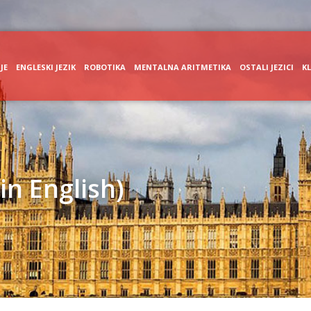
JE
ENGLESKI JEZIK
ROBOTIKA
MENTALNA ARITMETIKA
OSTALI JEZICI
K
 in English)