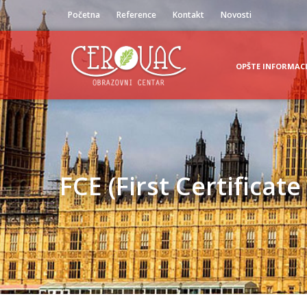
Početna
Reference
Kontakt
Novosti
OPŠTE INFORMACI
FCE (First Certificate