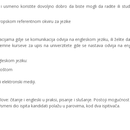
 i usmeno koristite dovoljno dobro da biste mogli da radite ili stud
vropskom referentnom okviru za jezike
cijama gdje se komunikacija odvija na engleskom jeziku, ili želite da 
remne kurseve za upis na univerzitete gde se nastava odvija na e
ngleskom jeziku:
 poštom
elektronski mediji.
elove: čitanje i engleski u praksi, pisanje i slušanje. Postoji mogućnos
smeni dio ispita kandidati polažu u parovima, kod dva ispitivača.