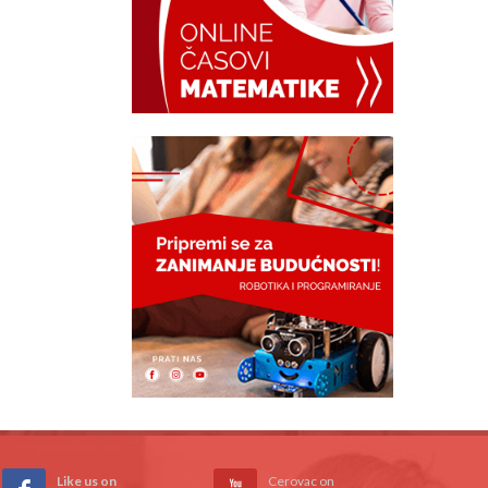
Like us on
Cerovac on