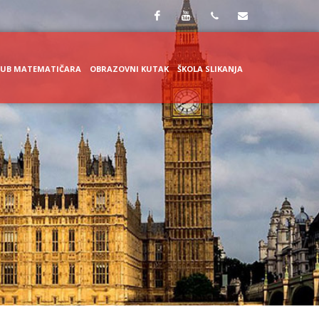
Facebook
Youtube
+387
skola@cerovac.ba
LUB MATEMATIČARA
OBRAZOVNI KUTAK
ŠKOLA SLIKANJA
59 223
502