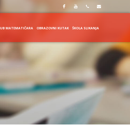
Facebook
Youtube
+387
skola@cerovac.ba
LUB MATEMATIČARA
OBRAZOVNI KUTAK
ŠKOLA SLIKANJA
59 223
502