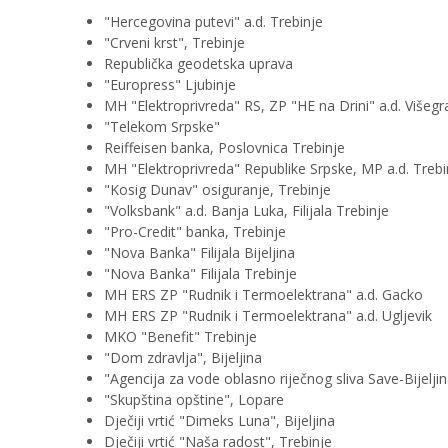
"Hercegovina putevi" a.d. Trebinje
"Crveni krst", Trebinje
Republička geodetska uprava
"Europress" Ljubinje
MH "Elektroprivreda" RS, ZP "HE na Drini" a.d. Višegr
"Telekom Srpske"
Reiffeisen banka, Poslovnica Trebinje
MH "Elektroprivreda" Republike Srpske, MP a.d. Trebi
"Kosig Dunav" osiguranje, Trebinje
"Volksbank" a.d. Banja Luka, Filijala Trebinje
"Pro-Credit" banka, Trebinje
"Nova Banka" Filijala Bijeljina
"Nova Banka" Filijala Trebinje
MH ERS ZP "Rudnik i Termoelektrana" a.d. Gacko
MH ERS ZP "Rudnik i Termoelektrana" a.d. Ugljevik
MKO "Benefit" Trebinje
"Dom zdravlja", Bijeljina
"Agencija za vode oblasno riječnog sliva Save-Bijelji
"Skupština opštine", Lopare
Dječiji vrtić "Dimeks Luna", Bijeljina
Dječiji vrtić "Naša radost", Trebinje