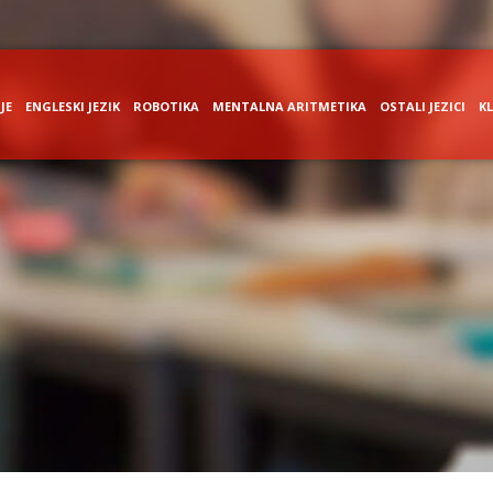
JE
ENGLESKI JEZIK
ROBOTIKA
MENTALNA ARITMETIKA
OSTALI JEZICI
K