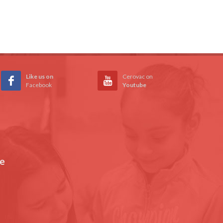
Like us on
Cerovac on
Facebook
Youtube
je