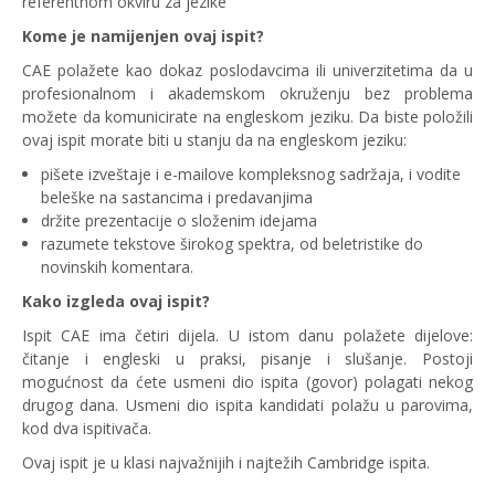
referentnom okviru za jezike
Kome je namijenjen ovaj ispit?
CAE polažete kao dokaz poslodavcima ili univerzitetima da u
profesionalnom i akademskom okruženju bez problema
možete da komunicirate na engleskom jeziku. Da biste položili
ovaj ispit morate biti u stanju da na engleskom jeziku:
pišete izveštaje i e-mailove kompleksnog sadržaja, i vodite
beleške na sastancima i predavanjima
držite prezentacije o složenim idejama
razumete tekstove širokog spektra, od beletristike do
novinskih komentara.
Kako izgleda ovaj ispit?
Ispit CAE ima četiri dijela. U istom danu polažete dijelove:
čitanje i engleski u praksi, pisanje i slušanje. Postoji
mogućnost da ćete usmeni dio ispita (govor) polagati nekog
drugog dana. Usmeni dio ispita kandidati polažu u parovima,
kod dva ispitivača.
Ovaj ispit je u klasi najvažnijih i najtežih Cambridge ispita.