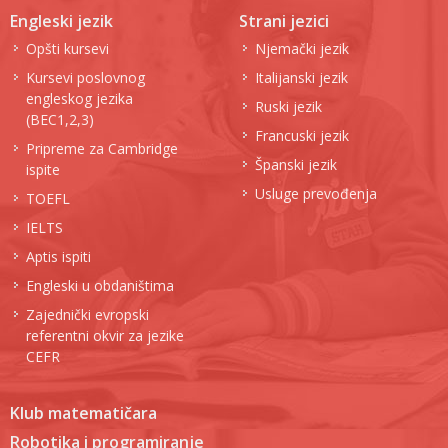
Engleski jezik
Strani jezici
Opšti kursevi
Njemački jezik
Kursevi poslovnog
Italijanski jezik
engleskog jezika
Ruski jezik
(BEC1,2,3)
Francuski jezik
Pripreme za Cambridge
Španski jezik
ispite
Usluge prevođenja
TOEFL
IELTS
Aptis ispiti
Engleski u obdaništima
Zajednički evropski
referentni okvir za jezike
CEFR
Klub matematičara
Robotika i programiranje