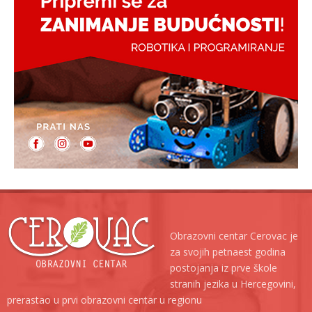
Obrazovni centar Cerovac je
za svojih petnaest godina
postojanja iz prve škole
stranih jezika u Hercegovini,
prerastao u prvi obrazovni centar u regionu