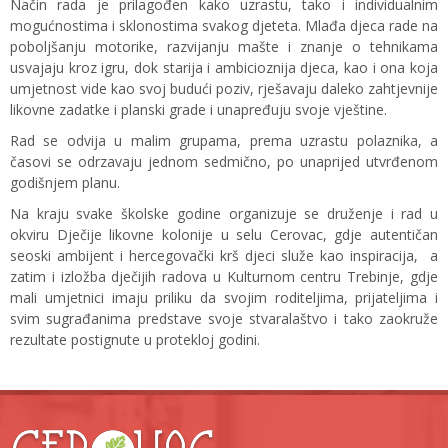
Način rada je prilagođen kako uzrastu, tako i individualnim
mogućnostima i sklonostima svakog djeteta. Mlađa djeca rade na
poboljšanju motorike, razvijanju mašte i znanje o tehnikama
usvajaju kroz igru, dok starija i ambicioznija djeca, kao i ona koja
umjetnost vide kao svoj budući poziv, rješavaju daleko zahtjevnije
likovne zadatke i planski grade i unapređuju svoje vještine.
Rad se odvija u malim grupama, prema uzrastu polaznika, a
časovi se odrzavaju jednom sedmično, po unaprijed utvrđenom
godišnjem planu.
Na kraju svake školske godine organizuje se druženje i rad u
okviru Dječije likovne kolonije u selu Cerovac, gdje autentičan
seoski ambijent i hercegovački krš djeci služe kao inspiracija, a
zatim i izložba dječijih radova u Kulturnom centru Trebinje, gdje
mali umjetnici imaju priliku da svojim roditeljima, prijateljima i
svim sugrađanima predstave svoje stvaralaštvo i tako zaokruže
rezultate postignute u protekloj godini.