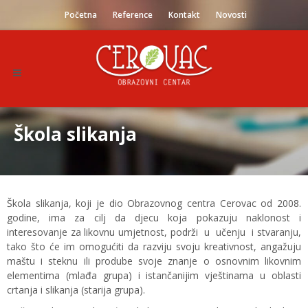
Početna
Reference
Kontakt
Novosti
Škola slikanja
Škola slikanja, koji je dio Obrazovnog centra Cerovac od 2008.
godine, ima za cilj da djecu koja pokazuju naklonost i
interesovanje za likovnu umjetnost, podrži u učenju i stvaranju,
tako što će im omogućiti da razviju svoju kreativnost, angažuju
maštu i steknu ili prodube svoje znanje o osnovnim likovnim
elementima (mlađa grupa) i istančanijim vještinama u oblasti
crtanja i slikanja (starija grupa).