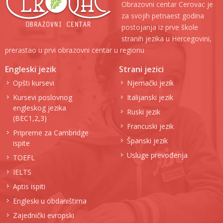
Obrazovni centar Cerovac je
za svojih petnaest godina
postojanja iz prve škole
stranih jezika u Hercegovini,
prerastao u prvi obrazovni centar u regionu
Engleski jezik
Strani jezici
Opšti kursevi
Njemački jezik
Kursevi poslovnog
Italijanski jezik
engleskog jezika
Ruski jezik
(BEC1,2,3)
Francuski jezik
Pripreme za Cambridge
Španski jezik
ispite
Usluge prevođenja
TOEFL
IELTS
Aptis ispiti
Engleski u obdaništima
Zajednički evropski