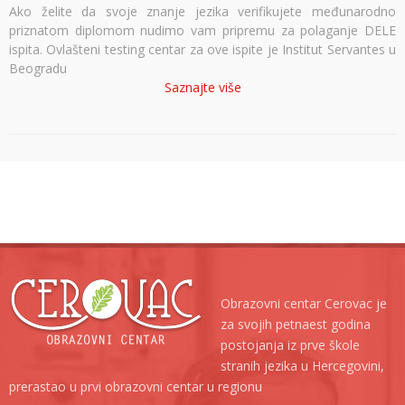
Ako želite da svoje znanje jezika verifikujete međunarodno
priznatom diplomom nudimo vam pripremu za polaganje DELE
ispita. Ovlašteni testing centar za ove ispite je Institut Servantes u
Beogradu
Saznajte više
Obrazovni centar Cerovac je
za svojih petnaest godina
postojanja iz prve škole
stranih jezika u Hercegovini,
prerastao u prvi obrazovni centar u regionu