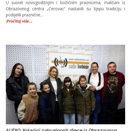
U susret novogodišnjim i božićnim praznicima, mališani iz
Obrazovnog centra „Cerovac“ nastavili su lijepu tradiciju i
podijelili praznične...
Pročitaj više...
AUDIO: Kolačići zahvalnosti djece iz Obrazovnog