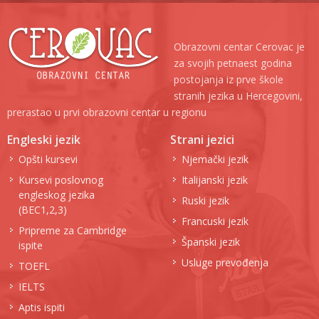
Obrazovni centar Cerovac je
za svojih petnaest godina
postojanja iz prve škole
stranih jezika u Hercegovini,
prerastao u prvi obrazovni centar u regionu
Engleski jezik
Strani jezici
Opšti kursevi
Njemački jezik
Kursevi poslovnog
Italijanski jezik
engleskog jezika
Ruski jezik
(BEC1,2,3)
Francuski jezik
Pripreme za Cambridge
Španski jezik
ispite
Usluge prevođenja
TOEFL
IELTS
Aptis ispiti