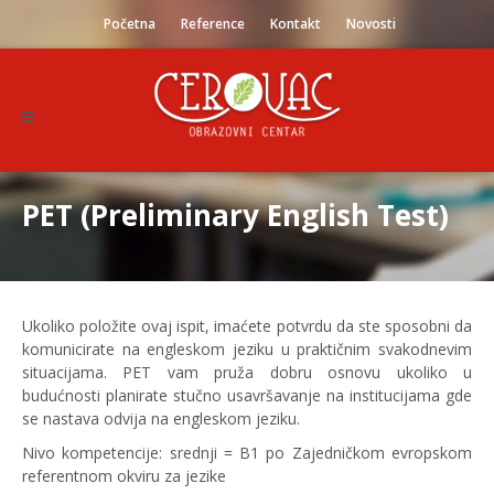
Početna
Reference
Kontakt
Novosti
PET (Preliminary English Test)
Ukoliko položite ovaj ispit, imaćete potvrdu da ste sposobni da
komunicirate na engleskom jeziku u praktičnim svakodnevim
situacijama. PET vam pruža dobru osnovu ukoliko u
budućnosti planirate stučno usavršavanje na institucijama gde
se nastava odvija na engleskom jeziku.
Nivo kompetencije: srednji = B1 po Zajedničkom evropskom
referentnom okviru za jezike