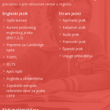
prerastao u prvi obrazovni centar u regionu
Engleski jezik
Strani jezici
Opšti kursevi
Njemački jezik
Kursevi poslovnog
Italijanski jezik
engleskog jezika
Ruski jezik
(BEC1,2,3)
Francuski jezik
Pripreme za Cambridge
Španski jezik
ispite
Usluge prevođenja
TOEFL
IELTS
Aptis ispiti
Engleski u obdaništima
Zajednički evropski
referentni okvir za jezike
CEFR
Klub matematičara