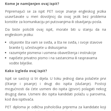
Kome je namijenjen ovaj ispit?
Pripremajući se za ispit PET svoje znanje engleskog jezika
usavršavate u meri dovoljnoj da ovaj jezik bez problema
koristite za komunikaciju pri putovanjima ili obavljanju posla.
Da biste položili ovaj ispit, morate biti u stanju da na
engleskom jeziku:
objasnite šta vam se sviđa, a šta ne sviđa, i svoje stavove
branite tj. učestvujete u diskusijama
razumijete pismena i usmena obaveštenja i instrukcije
napišete privatno pismo i na sastancima ili raspravama
vodite bilješke.
Kako izgleda ovaj ispit?
Ispit se sastoji iz tri dijela. U toku jednog dana polažete prvi
(čitanje i pisanje) i drugi dio ispita (slušanje). Postoji
mogućnosti da ćete usmeni dio ispita (govor) polagati nekog
drugog dana. Usmeni dio ispita kandidati polažu u parovima,
kod dva ispitivača.
PET diploma je odlična psihološka priprema za kandidate koji