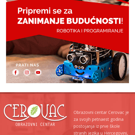
Obrazovni centar Cerovac je
za svojih petnaest godina
postojanja iz prve škole
stranih jezika u Hercegovini,