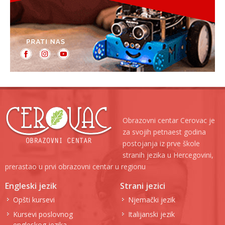
Obrazovni centar Cerovac je
za svojih petnaest godina
postojanja iz prve škole
stranih jezika u Hercegovini,
prerastao u prvi obrazovni centar u regionu
Engleski jezik
Strani jezici
Opšti kursevi
Njemački jezik
Kursevi poslovnog
Italijanski jezik
engleskog jezika