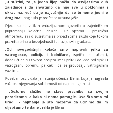
„
U suštini, to je jedan lijep način da osvijestimo duh
zajednice i da shvatimo da nije sve u poklonima i
ukrasima, već da je najvažnije da se brinemo jedni o
drugima
“, naglasila je profesor Kristina Jašić.
Djeca su sa velikim entuzijazmom govorila o zajedničkom
pripremanju kolačića, druženju uz pjesmu i prazničnu
atmosferu, ali i o susretima sa pripadnicima službi koje tokom
praznika brinu o bezbjednosti i zdravlju svih građana.
„
Od novogodišnjih kolača smo napravili jelku za
vatrogasce, policiju i bolničare
“, ispričali su učenici,
dodajući da su tokom posjeta imali priliku da vide policijsku i
vatrogasnu opremu, pa čak i da se provozaju vatrogasnim
vozilima.
Poseban osvrt dala je i starija učenica Elena, koja je naglasila
važnost njegovanja solidarnosti od najranijeg uzrasta.
„
Dežurne službe ne slave praznike sa svojim
porodicama, a kako bi nama pomogle. Ovo što smo mi
uradili - najmanje je što možemo da učinimo da im
uljepšamo te dane
“, rekla je Elena.