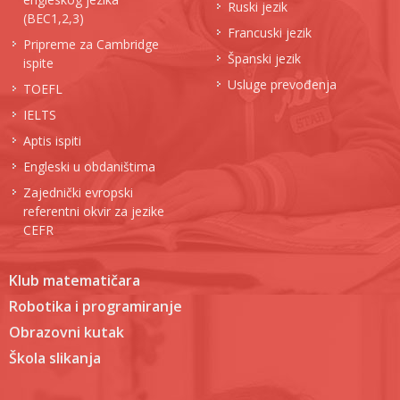
Ruski jezik
(BEC1,2,3)
Francuski jezik
Pripreme za Cambridge
Španski jezik
ispite
Usluge prevođenja
TOEFL
IELTS
Aptis ispiti
Engleski u obdaništima
Zajednički evropski
referentni okvir za jezike
CEFR
Klub matematičara
Robotika i programiranje
Obrazovni kutak
Škola slikanja