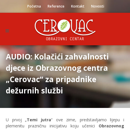
Početna
Reference
Kontakt
Novosti
AUDIO: Kolačići zahvalnosti
djece iz Obrazovnog centra
„Cerovac“ za pripadnike
dežurnih službi
U prvoj „
Temi jutra
“ ove zime, predstavljamo lijepu i
plemenitu prazničnu inicijativu koju učenici
Obrazovnog