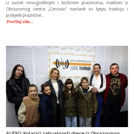
U susret novogodišnjim i božićnim praznicima, mališani iz
Obrazovnog centra „Cerovac“ nastavili su lijepu tradiciju i
podijelili praznične...
Pročitaj više...
AUDIO: Kolačići zahvalnosti djece iz Obrazovnog