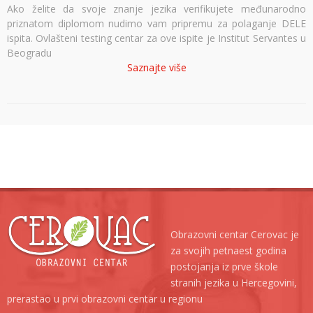
Ako želite da svoje znanje jezika verifikujete međunarodno
priznatom diplomom nudimo vam pripremu za polaganje DELE
ispita. Ovlašteni testing centar za ove ispite je Institut Servantes u
Beogradu
Saznajte više
Obrazovni centar Cerovac je
za svojih petnaest godina
postojanja iz prve škole
stranih jezika u Hercegovini,
prerastao u prvi obrazovni centar u regionu