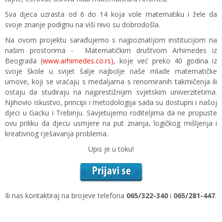
Sva djeca uzrasta od 6 do 14 koja vole matematiku i žele da
svoje znanje podignu na viši nivo su dobrodošla.
Na ovom projektu sarađujemo s najpoznatijom institucijom na
našim prostorima - Matematičkim društvom Arhimedes iz
Beograda (
www.arhimedes.co.rs)
, koje već preko 40 godina iz
svoje škole u svijet šalje najbolje naše mlade matematičke
umove, koji se vraćaju s medaljama s renomiranih takmičenja ili
ostaju da studiraju na najprestižnijim svjetskim univerzitetima.
Njihovio iskustvo, principi i metodologija sada su dostupni i našoj
djeci u Gacku i Trebinju. Savjetujemo roditeljima da ne propuste
ovu priliku da djecu usmjere na put znanja, logičkog mišljenja i
kreativnog rješavanja problema.
Upis je u toku!
Ili nas kontaktiraj na brojeve telefona
065/322-340
i
065/281-447
.