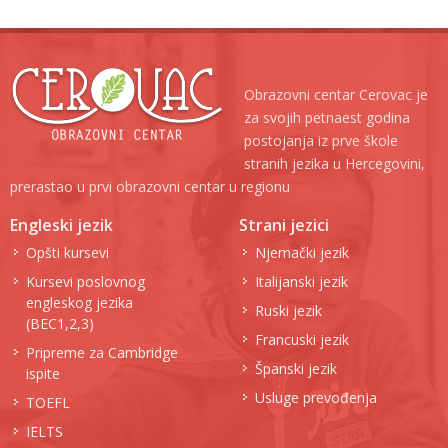
Obrazovni centar Cerovac je
za svojih petnaest godina
postojanja iz prve škole
stranih jezika u Hercegovini,
prerastao u prvi obrazovni centar u regionu
Engleski jezik
Strani jezici
Opšti kursevi
Njemački jezik
Kursevi poslovnog
Italijanski jezik
engleskog jezika
Ruski jezik
(BEC1,2,3)
Francuski jezik
Pripreme za Cambridge
Španski jezik
ispite
Usluge prevođenja
TOEFL
IELTS