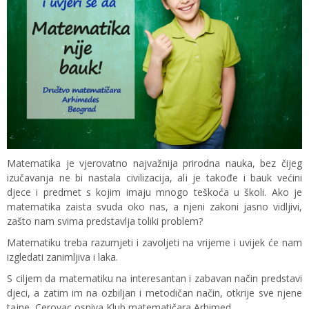
Matematika je vjerovatno najvažnija prirodna nauka, bez čijeg
izučavanja ne bi nastala civilizacija, ali je takođe i bauk većini
djece i predmet s kojim imaju mnogo teškoća u školi. Ako je
matematika zaista svuda oko nas, a njeni zakoni jasno vidljivi,
zašto nam svima predstavlja toliki problem?
Matematiku treba razumjeti i zavoljeti na vrijeme i uvijek će nam
izgledati zanimljiva i laka.
S ciljem da matematiku na interesantan i zabavan način predstavi
djeci, a zatim im na ozbiljan i metodičan način, otkrije sve njene
tajne, Cerovac osniva Klub matematičara Arhimed.