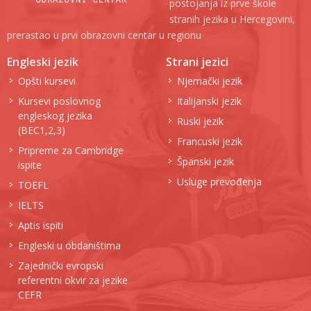
postojanja iz prve škole
stranih jezika u Hercegovini,
prerastao u prvi obrazovni centar u regionu
Engleski jezik
Strani jezici
Opšti kursevi
Njemački jezik
Kursevi poslovnog
Italijanski jezik
engleskog jezika
Ruski jezik
(BEC1,2,3)
Francuski jezik
Pripreme za Cambridge
Španski jezik
ispite
Usluge prevođenja
TOEFL
IELTS
Aptis ispiti
Engleski u obdaništima
Zajednički evropski
referentni okvir za jezike
CEFR