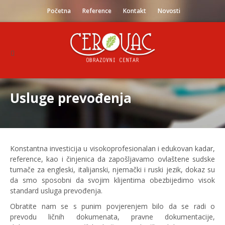
Početna
Reference
Kontakt
Novosti
Usluge prevođenja
Konstantna investicija u visokoprofesionalan i edukovan kadar,
reference, kao i činjenica da zapošljavamo ovlaštene sudske
tumače za engleski, italijanski, njemački i ruski jezik, dokaz su
da smo sposobni da svojim klijentima obezbijedimo visok
standard usluga prevođenja.
Obratite nam se s punim povjerenjem bilo da se radi o
prevodu ličnih dokumenata, pravne dokumentacije,