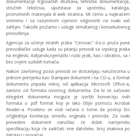
dokumentacije trgovačkih društava, tehničke dokumentacije,
stručnih tekstova, uputstava za upotrebu, kataloga,
promotivnih materijala ili web stranica. Mi ćemo u najkraćem
vremenu i sa razumnom cijenom odgovoriti na svaki vaš
zahtjev. Takođe pružamo i usluge simultanog i konsekutivnog
prevođenja.
Agencija za učenje stranih jezika "Cerovac" d.o.o. pruža pune
prevodilačke usluge kada su pitanju prevodi sa srpskog jezika
na engleski, italijanski,njemački i ruski jezik, kao i obratno, sa i
bez ovjere sudskih tumača.
Nakon završenog posla prevodi se dostavljaju naručiocima u
jednom primjerku kao štampani dokument i na CD-u, a format
dokumenta pripada nekoj od aplikacija Microsoft Office-a,
zavisno od formata izvornog dokumenta. Da bi se sačuvao
integritet dokumenta moguće je izvršiti konverziju ovih
formata u .pdf format koji je lako čitljiv pomoću Acrobat
Reader-a. Posebno se vodi računa o tome da postoji što
očiglednija korelacija između originala i prevoda. Za svaki
prevedeni dokument naručilac će dobiti namjensku
specifikaciju koja će sadržati: ime datoteke, broj znakova po
datoteci i proračun.