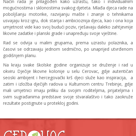
Način rada je prilagođen kako uzrastu, tako i individualnim
mogućnostima i sklonostima svakog djeteta. Mlađa djeca rade na
poboljšanju motorike, razvijanju mašte i znanje o tehnikama
usvajaju kroz igru, dok starija i ambicioznija djeca, kao i ona koja
umjetnost vide kao svoj budući poziv, rješavaju daleko zahtjevnije
likovne zadatke i planski grade i unapređuju svoje vještine.
Rad se odvija u malim grupama, prema uzrastu polaznika, a
časovi se odrzavaju jednom sedmično, po unaprijed utvrđenom
godišnjem planu.
Na kraju svake školske godine organizuje se druženje i rad u
okviru Dječije likovne kolonije u selu Cerovac, gdje autentičan
seoski ambijent i hercegovački krš djeci služe kao inspiracija, a
zatim i izložba dječijih radova u Kulturnom centru Trebinje, gdje
mali umjetnici imaju priliku da svojim roditeljima, prijateljima i
svim sugrađanima predstave svoje stvaralaštvo i tako zaokruže
rezultate postignute u protekloj godini.