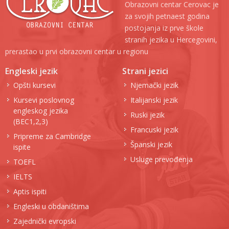
Obrazovni centar Cerovac je
za svojih petnaest godina
postojanja iz prve škole
stranih jezika u Hercegovini,
prerastao u prvi obrazovni centar u regionu
Engleski jezik
Strani jezici
Opšti kursevi
Njemački jezik
Kursevi poslovnog
Italijanski jezik
engleskog jezika
Ruski jezik
(BEC1,2,3)
Francuski jezik
Pripreme za Cambridge
Španski jezik
ispite
Usluge prevođenja
TOEFL
IELTS
Aptis ispiti
Engleski u obdaništima
Zajednički evropski