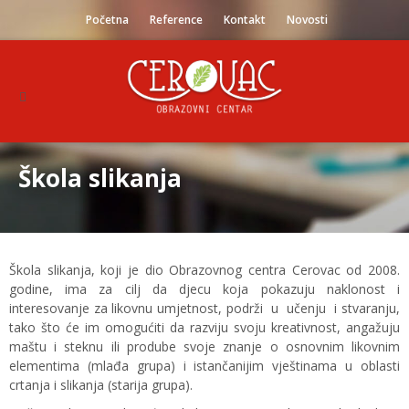
Početna
Reference
Kontakt
Novosti
Škola slikanja
Škola slikanja, koji je dio Obrazovnog centra Cerovac od 2008.
godine, ima za cilj da djecu koja pokazuju naklonost i
interesovanje za likovnu umjetnost, podrži u učenju i stvaranju,
tako što će im omogućiti da razviju svoju kreativnost, angažuju
maštu i steknu ili prodube svoje znanje o osnovnim likovnim
elementima (mlađa grupa) i istančanijim vještinama u oblasti
crtanja i slikanja (starija grupa).